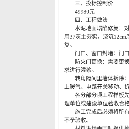
三、投标控制价
49980
元
四、
工程做法
水泥地面塌陷修复：
用
37灰土夯实，浇筑12c
复。
门口、窗口封堵：门
防火门更换：需要更
求进行灌浆。
转角隔间里墙体拆除
上暖气、电路开关移动、
各分部分项工程样板
理单位或建设单位验收合
施工完成后必须将所
不予验收。
材料进场需同时提供