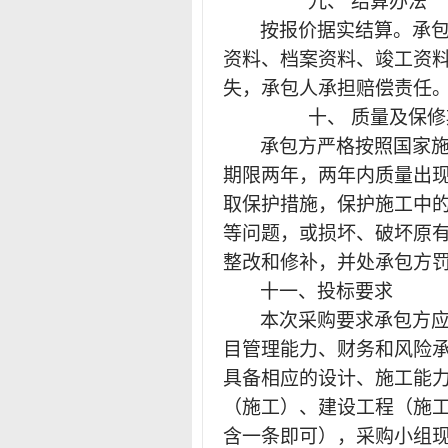
九、
结算办法
按报价据实结算。承
资料、档案资料、竣工资
失，承包人承担赔偿责任
十、
质量及保修
承包方严格按照
国家
期限
两
年，
两
年内质量出
取保护措施，保护施工中
等问题，或损坏、破坏原
整改和修补，并处承包方
十一、投标要求
本次采购要求承包方
目管理能力、财务和风险
具备相应的设计、施工能
（施工）、建设工程（施
含一条即可），采购小组