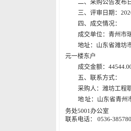
二、采购公告发布
三、评审日期：
202
四
、成交情况：
成交单位：青州
市
地址：
山东省潍坊
元一楼东户
成交金额：
44544
.0
五
、联系方式：
采购人：潍坊工程
地
址：山东省青州
务处
5001
办公室
联系
电话
：
0536-38578