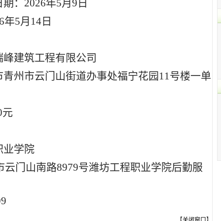
日期：
202
6
年
5
月
9
日
6
年
5
月
14
日
瑞峰建筑工程有限公司
市青州市云门山街道办事处福宁花园
11号楼一单
0
元
职业学院
市云门山南路
8979
号潍坊工程职业学院后勤服
09
【
关闭窗口
】