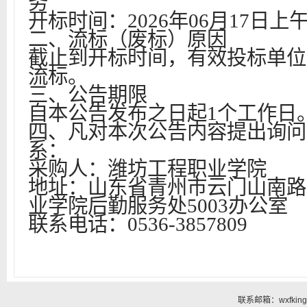
务
开标时间：
202
6
年
06
月
17
日上
二、流标（废标）原因
截止到开标时间，有效投标单位
流标。
三、公告期限
自本公告发布之日起
1个工作日
四、凡对本次公告内容提出询问
系：
采购人：潍坊工程职业学院
地址：山东省青州市云门山南路
业学院后勤服务处5003办公室
联系电话：
0536-
3857809
联系邮箱：wxfking@